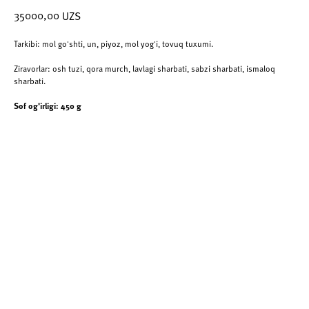
35000,00
UZS
Tarkibi: mol go'shti, un, piyoz, mol yog'i, tovuq tuxumi.
Ziravorlar: osh tuzi, qora murch, lavlagi sharbati, sabzi sharbati, ismaloq
sharbati.
Sof og'irligi: 450 g